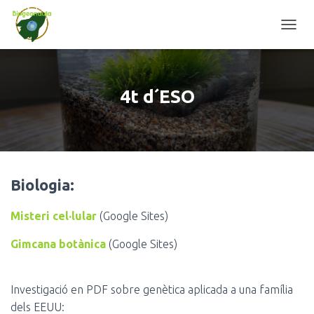
CANVI
4t d´ESO
Biologia:
Misteri cel·lular
(Google Sites)
Gimcana botànica
(Google Sites)
Investigació en PDF sobre genètica aplicada a una família
dels EEUU: